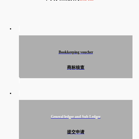
Bookkeeping voucher
商标核查
General ledger and Sub Ledger
提交申请